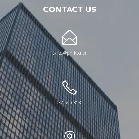
CONTACT US
sales@philko.net
032-549-3532